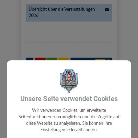
SPUSU
für
Download
Übersicht über die Veranstaltungen
Bewegungschal
die
Übersicht
2026
2026
Seele
über
die
Veranstaltunge
2026
Unsere Seite verwendet Cookies
Wir verwenden Cookies, um erweiterte
previous
next
Seitenfunktionen zu ermöglichen und die Zugriffe auf
diese Website zu analysieren. Sie können Ihre
Einstellungen jederzeit ändern.