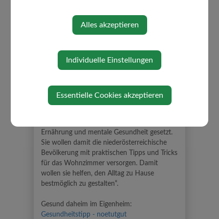
Alles akzeptieren
Individuelle Einstellungen
"Tut gut!"
Essentielle Cookies akzeptieren
»Tut gut!« hat heuer auch einen digitalen
Schwerpunkt zu den Bereichen Bewegung,
Ernährung und mentale Gesundheit gesetzt.
Sie wollen damit die niederösterreichische
Bevölkerung mit praktischen Tipps und Tricks
für das Wohnzimmer versorgen. Damit
wollen sie helfen, den Alltag zu Hause
bestmöglich zu gestalten“.
Gesund daheim im Eigenheim:
Gesundheitstipp - noetutgut