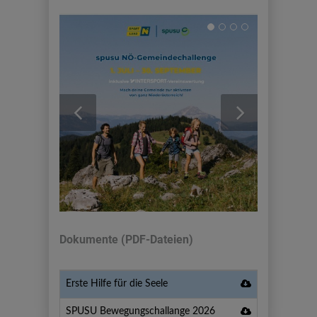
previous
next
Dokumente (PDF-Dateien)
Name
Beschreibung
Größe
Download
Download
Erste Hilfe für die Seele
Erste
Download
SPUSU Bewegungschallange 2026
Hilfe