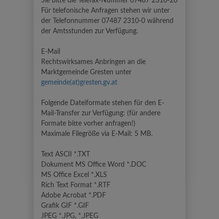
Sie bitte die Telefax-Nummer 07487 2310-20
Für telefonische Anfragen stehen wir unter
der Telefonnummer 07487 2310-0 während
der Amtsstunden zur Verfügung.
E-Mail
Rechtswirksames Anbringen an die
Marktgemeinde Gresten unter
gemeinde(at)gresten.gv.at
Folgende Dateiformate stehen für den E-
Mail-Transfer zur Verfügung: (für andere
Formate bitte vorher anfragen!)
Maximale Filegröße via E-Mail: 5 MB.
Text ASCII *.TXT
Dokument MS Office Word *.DOC
MS Office Excel *.XLS
Rich Text Format *.RTF
Adobe Acrobat *.PDF
Grafik GIF *.GIF
JPEG *.JPG, *.JPEG