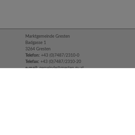
Marktgemeinde Gresten
Badgasse 1
3264 Gresten
Telefon:
+43 (0)7487/2310-0
Telefax:
+43 (0)7487/2310-20
e-mail:
gemeinde@gresten.gv.at
Parteienverkehr:
Montag bis Freitag: 08:00 – 12:00 Uhr
Freitag: 13:00 – 16:00 Uhr
Sprechstunden des Bürgermeisters:
Nach Voranmeldung unter:
07487/2310-0
Jeden Dienstag und Donnerstag von 14:30
Uhr - 16:30 Uhr
Impressum
Datenschutzerklärung