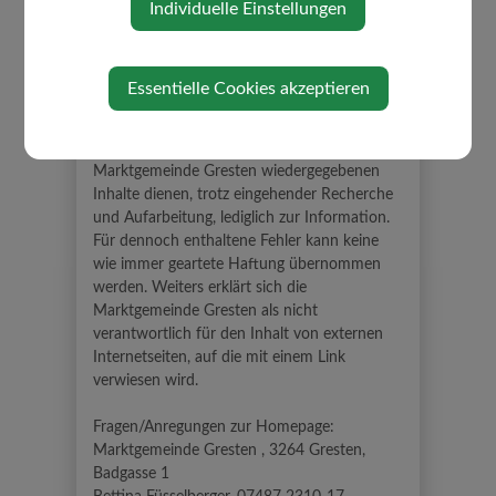
Individuelle Einstellungen
Musterschutzes.
Texte, Grafiken und Bilder dieser Homepage
sind urheberrechtlich geschützt. Eine
Verwendung ist nur mit ausdrücklicher
Essentielle Cookies akzeptieren
schriftlicher Genehmigung der
Marktgemeinde Gresten zulässig.
Die auf den Internetseiten der
Marktgemeinde Gresten wiedergegebenen
Inhalte dienen, trotz eingehender Recherche
und Aufarbeitung, lediglich zur Information.
Für dennoch enthaltene Fehler kann keine
wie immer geartete Haftung übernommen
werden. Weiters erklärt sich die
Marktgemeinde Gresten als nicht
verantwortlich für den Inhalt von externen
Internetseiten, auf die mit einem Link
verwiesen wird.
Fragen/Anregungen zur Homepage:
Marktgemeinde Gresten , 3264 Gresten,
Badgasse 1