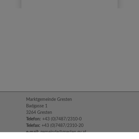
Marktgemeinde Gresten
Badgasse 1
3264 Gresten
Telefon:
+43 (0)7487/2310-0
Telefax:
+43 (0)7487/2310-20
e-mail:
gemeinde@gresten.gv.at
Parteienverkehr: