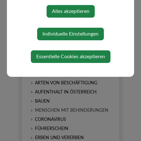
ABGABEN/GEBÜHREN
Alles akzeptieren
BAUEN/WOHNEN
BARRIEREFREIHEIT
FINANZ ONLINE
Individuelle Einstellungen
FÖRDERUNGEN
FORMULARE
Essentielle Cookies akzeptieren
LEBENSLAGEN
ALLEINERZIEHUNG
AN-/ABMELDUNG WOHNSITZES
ARTEN VON BESCHÄFTIGUNG
AUFENTHALT IN ÖSTERREICH
BAUEN
MENSCHEN MIT BEHINDERUNGEN
CORONAVIRUS
FÜHRERSCHEIN
ERBEN UND VERERBEN