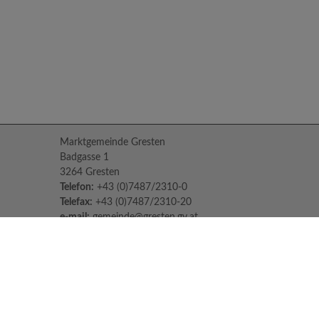
Marktgemeinde Gresten
Badgasse 1
3264 Gresten
Telefon:
+43 (0)7487/2310-0
Telefax:
+43 (0)7487/2310-20
e-mail:
gemeinde@gresten.gv.at
Parteienverkehr:
Montag bis Freitag: 08:00 – 12:00 Uhr
Freitag: 13:00 – 16:00 Uhr
Sprechstunden des Bürgermeisters:
Nach Voranmeldung unter:
07487/2310-0