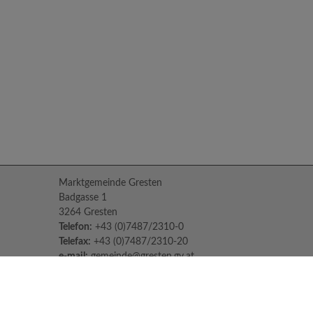
Marktgemeinde Gresten
Badgasse 1
3264 Gresten
Telefon:
+43 (0)7487/2310-0
Telefax:
+43 (0)7487/2310-20
e-mail:
gemeinde@gresten.gv.at
Parteienverkehr:
Montag bis Freitag: 08:00 – 12:00 Uhr
Freitag: 13:00 – 16:00 Uhr