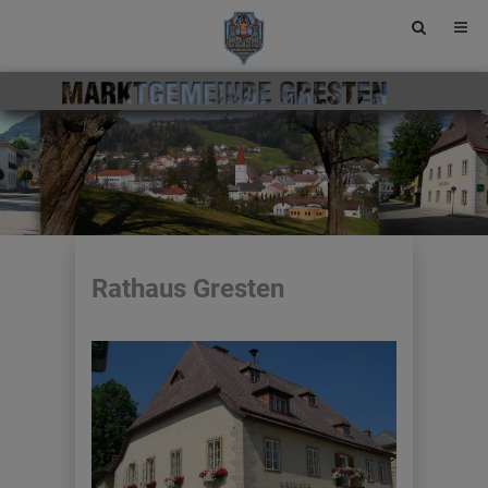
Site
search
toggle
Rathaus Gresten