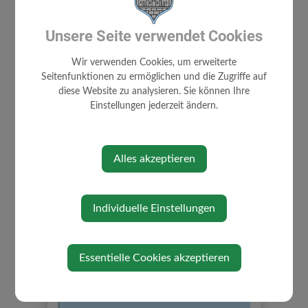
Sprechstunden des Bürgermeisters:
Unsere Seite verwendet Cookies
Dienstag und Donnerstag: 14:00 bis 16:00,
Wir verwenden Cookies, um erweiterte
um telefonische Voranmeldung wird gebeten.
Seitenfunktionen zu ermöglichen und die Zugriffe auf
Telefon: +43(0)7487 2310
diese Website zu analysieren. Sie können Ihre
Email:
buergermeister@gresten.gv.at
Einstellungen jederzeit ändern.
Notar
Alles akzeptieren
Sprechstunden des öffentlichen Notars in
Gresten:
Individuelle Einstellungen
jeden 1. Mittwoch des Monats von 10:30
Uhr bis 12:00 Uhr
Essentielle Cookies akzeptieren