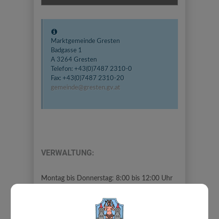
Marktgemeinde Gresten
Badgasse 1
A 3264 Gresten
Telefon: +43(0)7487 2310-0
Fax: +43(0)7487 2310-20
gemeinde@gresten.gv.at
VERWALTUNG:
Montag bis Donnerstag: 8:00 bis 12:00 Uhr
Freitag: 8:00 bis 12:00 Uhr und 13:00 bis
16:00 Uhr