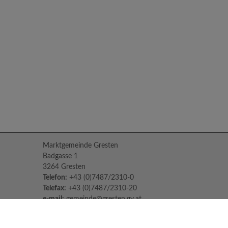
Marktgemeinde Gresten
Badgasse 1
3264 Gresten
Telefon:
+43 (0)7487/2310-0
Telefax:
+43 (0)7487/2310-20
e-mail:
gemeinde@gresten.gv.at
Parteienverkehr:
Montag bis Freitag: 08:00 – 12:00 Uhr