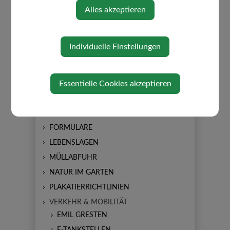
Alles akzeptieren
SPRECHZEITEN
UNWETTER - ZIVILSCHUTZ
Individuelle Einstellungen
ABGABEN/GEBÜHREN
BAUEN/WOHNEN
Essentielle Cookies akzeptieren
BARRIEREFREIHEIT
FINANZ ONLINE
FÖRDERUNGEN
FORMULARE
LEBENSLAGEN
MÜLLABFUHR
NATUR IM GARTEN
PLAKATIERRICHTLINIEN
VERKEHR & MOBILITÄT
EMIL GRESTEN
E-TANKSTELLEN