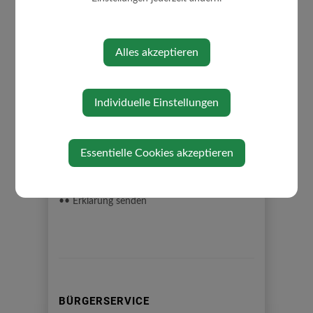
•• Aufruf SonderausgabenAusfüllen:
Rückzahlungen von Darlehen,Kirchenbeitrag
•• Aufruf Werbungskosten Ausfüllen:
Alles akzeptieren
Fachliteratur
•• Aufruf Datenkorb
- Erfasste Daten werden zur Kontrolle
angezeigt. Änderungen sind bis zum Senden
Individuelle Einstellungen
der Erklärung jederzeit möglich.
-Voraussichtliche Steuern können ermittelt
werden.
Essentielle Cookies akzeptieren
- Richtigkeit und Vollständigkeit der
Datenbestätigen.
•• Erklärung senden
BÜRGERSERVICE