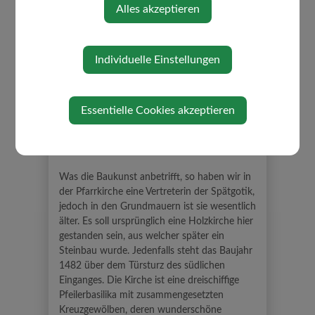
Alles akzeptieren
Hauptstraßenseite der Kirche das
Kriegerdenkmal für die Gefallenen und
Vermissten des ersten und zweiten
Weltkrieges; künstlerischer Entwurf von der
Individuelle Einstellungen
Firma Ploberger & Mayr, Linz.
Auf dem nahe gelegenen (westliche Richtung)
Bergfriedhof, angelegt 1792, findet man viele
Essentielle Cookies akzeptieren
alte Gedenktafeln von einstigen Grestner
Bürgern und die Familiengruft der
Schlossherrschaft auf Stiebar.
Was die Baukunst anbetrifft, so haben wir in
der Pfarrkirche eine Vertreterin der Spätgotik,
jedoch in den Grundmauern ist sie wesentlich
älter. Es soll ursprünglich eine Holzkirche hier
gestanden sein, aus welcher später ein
Steinbau wurde. Jedenfalls steht das Baujahr
1482 über dem Türsturz des südlichen
Einganges. Die Kirche ist eine dreischiffige
Pfeilerbasilika mit zusammengesetzten
Kreuzgewölben, deren wunderschöne