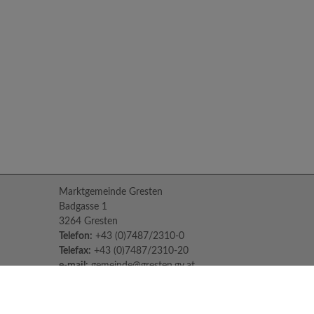
Marktgemeinde Gresten
Badgasse 1
3264 Gresten
Telefon:
+43 (0)7487/2310-0
Telefax:
+43 (0)7487/2310-20
e-mail:
gemeinde@gresten.gv.at
Parteienverkehr:
Montag bis Freitag: 08:00 – 12:00 Uhr
Freitag: 13:00 – 16:00 Uhr