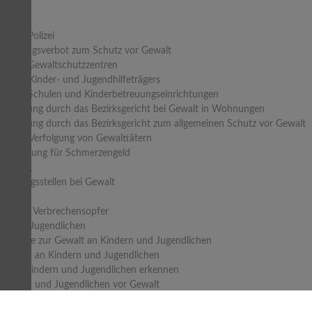
ene
g der Polizei
Betretungsverbot zum Schutz vor Gewalt
ng der Gewaltschutzzentren
ng des Kinder- und Jugendhilfeträgers
ng der Schulen und Kinderbetreuungseinrichtungen
e Verfügung durch das Bezirksgericht bei Gewalt in Wohnungen
e Verfügung durch das Bezirksgericht zum allgemeinen Schutz vor Gewalt
htliche Verfolgung von Gewalttätern
schädigung für Schmerzengeld
rennung
Beratungsstellen bei Gewalt
ung für Verbrechensopfer
rn und Jugendlichen
Hinweise zur Gewalt an Kindern und Jugendlichen
Gewalt an Kindern und Jugendlichen
n an Kindern und Jugendlichen erkennen
Kindern und Jugendlichen vor Gewalt
 Gewalt ist keine Lösung