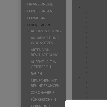
FINANZ ONLINE
Hilfe für Betroff
FÖRDERUNGEN
Verständigun
Sofortiges 
FORMULARE
Verständigu
LEBENSLAGEN
Verständigu
ALLEINERZIEHUNG
Verständigu
Einstweilig
AN-/ABMELDUNG
Einstweilig
WOHNSITZES
Die strafrec
ARTEN VON
Pauschalent
BESCHÄFTIGUNG
Recht auf T
AUFENTHALT IN
Allgemeine 
ÖSTERREICH
Mediation
Rechtsberat
BAUEN
Gewalt an Kinde
MENSCHEN MIT
Allgemeine 
BEHINDERUNGEN
Formen von 
Gewaltforme
CORONAVIRUS
Schutz von 
FÜHRERSCHEIN
Erziehung –
ERBEN UND