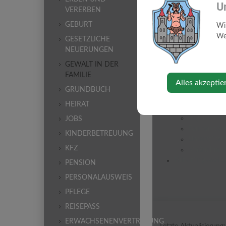
Spezielle Be
U
VERERBEN
Gewalt gegen Fr
Allgemeines
GEBURT
Wi
Häusliche G
Web
GESETZLICHE
Hilfsangebo
NEUERUNGEN
Weitere Hilf
GEWALT IN DER
Datenlage z
FAMILIE
Gewalt an Männ
Alles akzeptie
Allgemeine 
GRUNDBUCH
Spezielle Be
HEIRAT
Gewalt an älter
Allgemeine 
JOBS
Formen von
KINDERBETREUUNG
Unterstützu
KFZ
Maßnahmen 
Hilfe für gewalt
PENSION
PERSONALAUSWEIS
PFLEGE
REISEPASS
ERWACHSENENVERTRETUNG