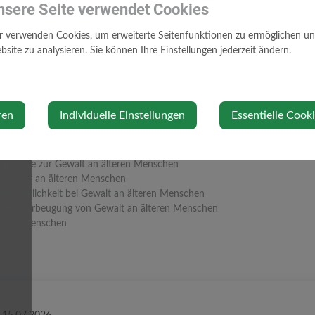
ratungsstellen für Kinder und Jugendliche bei Gewalt
nsere Seite verwendet Cookies
auen
 zu Gewalt gegen Frauen
r verwenden Cookies, um erweiterte Seitenfunktionen zu ermöglichen und 
ewalt
site zu analysieren. Sie können Ihre Einstellungen jederzeit ändern.
te bei Gewalt gegen Frauen und Mädchen
sangebote auf einen Blick
u Gewalt gegen Frauen
ern
ren
Individuelle Einstellungen
Essentielle Cook
Hinweise zur Gewalt an Männern und Handlungsmöglichkeiten für Männ
ratungsstellen für Männer bei Gewalt
en Menschen
Hinweise zur Gewalt an älteren Menschen
 Gewalt an älteren Menschen
ngsmöglichkeit bei Gewalt an älteren Menschen
zur Vorbeugung von Gewalt an älteren Menschen
tätige Menschen