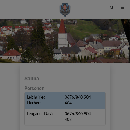
Site
search
toggle
Sauna
Personen
Leichtfried
0676/840 904
Herbert
404
Lengauer David
0676/840 904
403