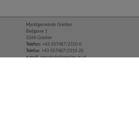
Marktgemeinde Gresten
Badgasse 1
3264 Gresten
Telefon:
+43 (0)7487/2310-0
Telefax:
+43 (0)7487/2310-20
e-mail:
gemeinde@gresten.gv.at
Parteienverkehr:
Montag bis Freitag: 08:00 – 12:00 Uhr
Freitag: 13:00 – 16:00 Uhr
Sprechstunden des Bürgermeisters:
Nach Voranmeldung unter:
07487/2310-0
Jeden Dienstag und Donnerstag von 14:30
Uhr - 16:30 Uhr
Impressum
Datenschutzerklärung
© 2026 Marktgemeinde Gresten |
CMS