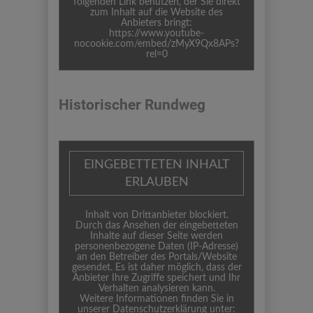
folgenden Link benutzen, der Sie direkt
zum Inhalt auf die Website des
Anbieters bringt:
https://www.youtube-
nocookie.com/embed/zMyX9Qx8APs?
rel=0
Historischer Rundweg
EINGEBETTETEN INHALT
ERLAUBEN
Inhalt von Drittanbieter blockiert.
Durch das Ansehen der eingebetteten
Inhalte auf dieser Seite werden
personenbezogene Daten (IP-Adresse)
an den Betreiber des Portals/Website
gesendet. Es ist daher möglich, dass der
Anbieter Ihre Zugriffe speichert und Ihr
Verhalten analysieren kann.
Weitere Informationen finden Sie in
unserer Datenschutzerklärung unter: