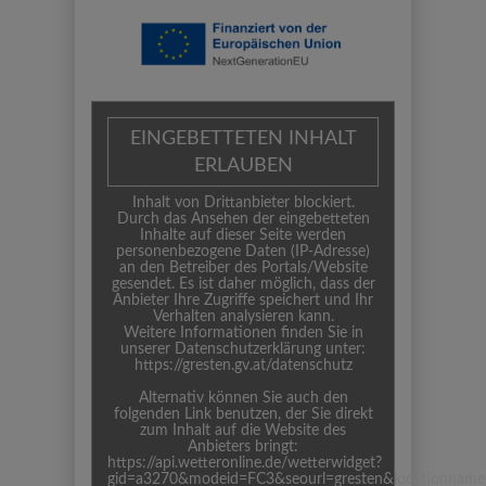
EINGEBETTETEN INHALT
ERLAUBEN
Inhalt von Drittanbieter blockiert.
Durch das Ansehen der eingebetteten
Inhalte auf dieser Seite werden
personenbezogene Daten (IP-Adresse)
an den Betreiber des Portals/Website
gesendet. Es ist daher möglich, dass der
Anbieter Ihre Zugriffe speichert und Ihr
Verhalten analysieren kann.
Weitere Informationen finden Sie in
unserer Datenschutzerklärung unter:
https://gresten.gv.at/datenschutz
Alternativ können Sie auch den
folgenden Link benutzen, der Sie direkt
zum Inhalt auf die Website des
Anbieters bringt:
https://api.wetteronline.de/wetterwidget?
gid=a3270&modeid=FC3&seourl=gresten&locationname