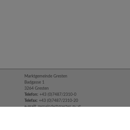
Marktgemeinde Gresten
Badgasse 1
3264 Gresten
Telefon:
+43 (0)7487/2310-0
Telefax:
+43 (0)7487/2310-20
e-mail:
gemeinde@gresten.gv.at
Parteienverkehr:
Montag bis Freitag: 08:00 – 12:00 Uhr
Freitag: 13:00 – 16:00 Uhr