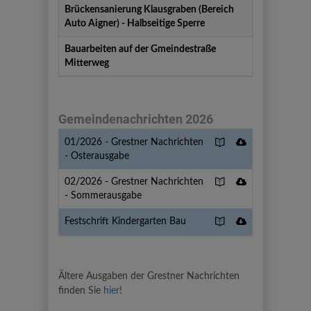
Brückensanierung Klausgraben (Bereich
Auto Aigner) - Halbseitige Sperre
Bauarbeiten auf der Gmeindestraße
Mitterweg
Gemeindenachrichten 2026
Name
Beschreibung
Größe
Download
Flipbook
Download
01/2026 - Grestner Nachrichten
01/2026
- Osterausgabe
-
Flipbook
Download
02/2026 - Grestner Nachrichten
Grestner
02/2026
- Sommerausgabe
Nachrichten
-
-
Flipbook
Download
Festschrift Kindergarten Bau
Grestner
Osterausgabe
Festschrift
Nachrichten
Kindergarten
-
Bau
Sommerausga
Ältere Ausgaben der Grestner Nachrichten
finden Sie
hier
!