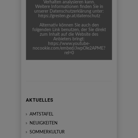
Verhalten analysieren kann.
Weitere Informationen finden Sie in
unserer Datenschutzerklärung unter:
https://gresten.gv.at/datenschutz
Alternativ können Sie auch den
folgenden Link benutzen, der Sie direkt
zum Inhalt auf die Website des
Anbieters bringt:
https://www.youtube-
nocookie.com/embed/JwpOle2APME?
rel=0
AKTUELLES
AMTSTAFEL
NEUIGKEITEN
SOMMERKULTUR