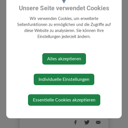
Der Eintritt zum Badbesuch und zum
Badfest
Unsere Seite verwendet Cookies
ist frei.
Wir verwenden Cookies, um erweiterte
Seitenfunktionen zu ermöglichen und die Zugriffe auf
diese Website zu analysieren. Sie können Ihre
Einstellungen jederzeit ändern.
Veranstaltungsort
Freibad Gresten
Alles akzeptieren
Veranstalter
Individuelle Einstellungen
Marktgemeinde Gresten
Essentielle Cookies akzeptieren