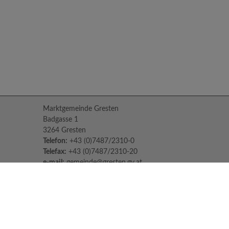
Marktgemeinde Gresten
Badgasse 1
3264 Gresten
Telefon:
+43 (0)7487/2310-0
Telefax:
+43 (0)7487/2310-20
e-mail:
gemeinde@gresten.gv.at
Parteienverkehr:
Montag bis Freitag: 08:00 – 12:00 Uhr
Freitag: 13:00 – 16:00 Uhr
Sprechstunden des Bürgermeisters:
Nach Voranmeldung unter:
07487/2310-0