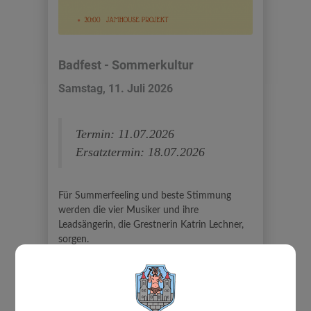
Badfest - Sommerkultur
Samstag, 11. Juli 2026
Termin: 11.07.2026
Ersatztermin: 18.07.2026
Für Summerfeeling und beste Stimmung
werden die vier
Musiker und ihre
Leadsängerin, die Grestnerin Katrin
Lechner,
sorgen.
Ab 15:00 findet ein vielfältiges
Kinderprogramm im
Freibadgelände statt.