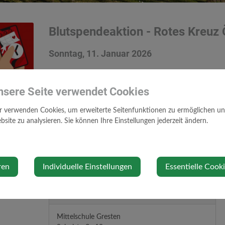
Blutspendeaktion - Rotes Kreuz 
Sonntag, 11. Januar 2026
Mittelschule Gresten
nsere Seite verwendet Cookies
r verwenden Cookies, um erweiterte Seitenfunktionen zu ermöglichen und 
Blutspendenaktion Termin von
09.00 bis 12.00
u. v.
13.0
site zu analysieren. Sie können Ihre Einstellungen jederzeit ändern.
Kommen Sie bitte spätestens 30 Minuten vor Ende der B
ren
Individuelle Einstellungen
Essentielle Cook
Veranstaltungsort
Mittelschule Gresten