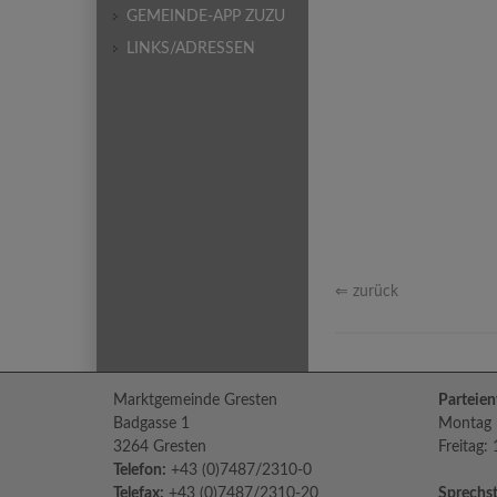
GEMEINDE-APP ZUZU
LINKS/ADRESSEN
⇐ zurück
Marktgemeinde Gresten
Parteien
Badgasse 1
Montag b
3264 Gresten
Freitag:
Telefon:
+43 (0)7487/2310-0
Telefax:
+43 (0)7487/2310-20
Sprechst