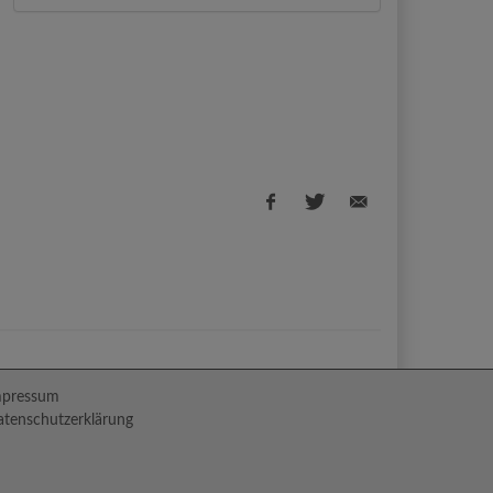
Facebook
Twitter
E-
share
share
Mail
share
mpressum
tenschutzerklärung