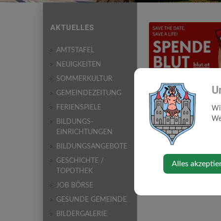
AKTUELLES
AMTSTAFEL
NEUIGKEITEN
SOMMERKULTUR
U
GEMEINDEZEITUNG
FERIENSPIELE
Wi
Web
BILDUNGS-
EINRICHTUNGEN
BILDUNGSANGEBOTE
GESCHICHTE /
Alles akzeptie
TOPOTHEK
JOB BÖRSE
GESUNDE GEMEINDE
BILDERGALERIE