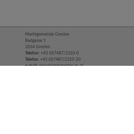
Marktgemeinde Gresten
Badgasse 1
3264 Gresten
Telefon:
+43 (0)7487/2310-0
Telefax:
+43 (0)7487/2310-20
e-mail:
gemeinde@gresten.gv.at
Parteienverkehr:
Montag bis Freitag: 08:00 – 12:00 Uhr
Freitag: 13:00 – 16:00 Uhr
Sprechstunden des Bürgermeisters:
Nach Voranmeldung unter:
07487/2310-0
Jeden Dienstag und Donnerstag von 14:30
Uhr - 16:30 Uhr
Impressum
Datenschutzerklärung