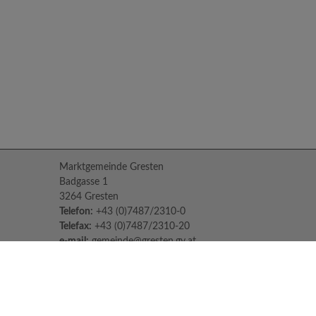
Marktgemeinde Gresten
Badgasse 1
3264 Gresten
Telefon:
+43 (0)7487/2310-0
Telefax:
+43 (0)7487/2310-20
e-mail:
gemeinde@gresten.gv.at
Parteienverkehr:
Montag bis Freitag: 08:00 – 12:00 Uhr
Freitag: 13:00 – 16:00 Uhr
Sprechstunden des Bürgermeisters: