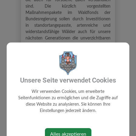
die auch für forstliche Laien verständlich
sind. Die kürzlich vorgestellten
Maßnahmenpakete im Waldfonds der
Bundesregierung sollen durch Investitionen
in standortangepasste, artenreiche und
widerstandsfähige Wälder auch für unsere
nächsten Generationen die unverzichtbaren
Waldfunktionen sichern.
Links:
www.klimafitterwald.at
www.waldfonds.at
Unsere Seite verwendet Cookies
Artikel von Naturland
Wir verwenden Cookies, um erweiterte
Niederösterreich
(03.02.2021/ MF)
Seitenfunktionen zu ermöglichen und die Zugriffe auf
diese Website zu analysieren. Sie können Ihre
Einstellungen jederzeit ändern.
Alles akzeptieren