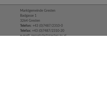
Marktgemeinde Gresten
Badgasse 1
3264 Gresten
Telefon:
+43 (0)7487/2310-0
Telefax:
+43 (0)7487/2310-20
e-mail:
gemeinde@gresten.gv.at
Parteienverkehr:
Montag bis Freitag: 08:00 – 12:00 Uhr
Freitag: 13:00 – 16:00 Uhr
Sprechstunden des Bürgermeisters:
Nach Voranmeldung unter:
07487/2310-0
Jeden Dienstag und Donnerstag von 14:30
Uhr - 16:30 Uhr
Impressum
Datenschutzerklärung
© 2026 Marktgemeinde Gresten |
CMS
gemeindeserver.net
|
i-gap Schwingenschlögl &
Welser OG