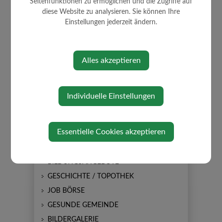
Seitenfunktionen zu ermöglichen und die Zugriffe auf
diese Website zu analysieren. Sie können Ihre
Einstellungen jederzeit ändern.
AKTUELLES
Alles akzeptieren
AMTSTAFEL
NEUIGKEITEN
Individuelle Einstellungen
SOMMERKULTUR
GEMEINDEZEITUNG
Essentielle Cookies akzeptieren
FERIENSPIELE
BILDUNGS- EINRICHTUNGEN
BILDUNGSANGEBOTE
GESCHICHTE / TOPOTHEK
JOB BÖRSE
GESUNDE GEMEINDE
BILDERGALERIE