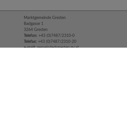
Marktgemeinde Gresten
Badgasse 1
3264 Gresten
Telefon:
+43 (0)7487/2310-0
Telefax:
+43 (0)7487/2310-20
e-mail:
gemeinde@gresten.gv.at
Parteienverkehr:
Montag bis Freitag: 08:00 – 12:00 Uhr
Freitag: 13:00 – 16:00 Uhr
Sprechstunden des Bürgermeisters:
Nach Voranmeldung unter:
07487/2310-0
Jeden Dienstag und Donnerstag von 14:30
Uhr - 16:30 Uhr
Impressum
Datenschutzerklärung
© 2026 Marktgemeinde Gresten |
CMS
gemeindeserver.net
|
i-gap Schwingenschlögl &