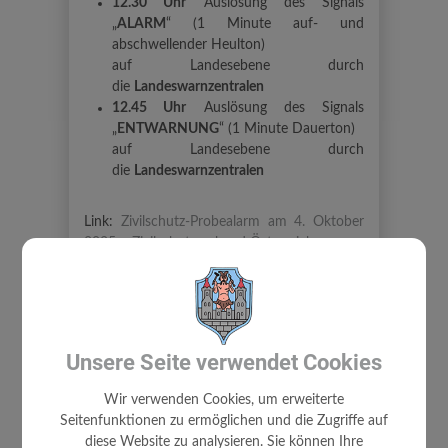
12.30 Uhr
Auslösung des Signals
„
ALARM
“ (1 Minute auf- und
abschwellender Heulton)
auf Landesebene durch
die
Landeswarnzentralen
12.45 Uhr
Auslösung des Signals
„
ENTWARNUNG
“ (1 Minute Dauerton)
auf Landesebene durch
die
Landeswarnzentralen
Link:
Zivilschutz-Probealarm am 4. Oktober
2025 – Zivilschutzverband Österreich
Unsere Seite verwendet Cookies
Wir verwenden Cookies, um erweiterte
Seitenfunktionen zu ermöglichen und die Zugriffe auf
diese Website zu analysieren. Sie können Ihre