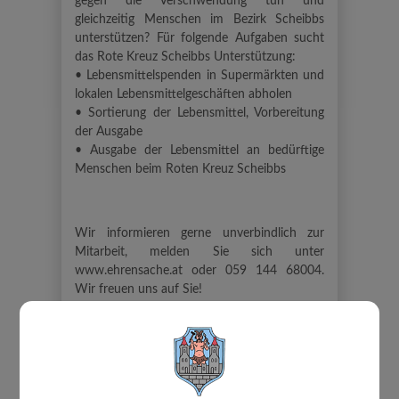
gegen die Verschwendung tun und
gleichzeitig Menschen im Bezirk Scheibbs
unterstützen? Für folgende Aufgaben sucht
das Rote Kreuz Scheibbs Unterstützung:
• Lebensmittelspenden in Supermärkten und
lokalen Lebensmittelgeschäften abholen
• Sortierung der Lebensmittel, Vorbereitung
der Ausgabe
• Ausgabe der Lebensmittel an bedürftige
Menschen beim Roten Kreuz Scheibbs
Wir informieren gerne unverbindlich zur
Mitarbeit, melden Sie sich unter
www.ehrensache.at oder 059 144 68004.
Wir freuen uns auf Sie!