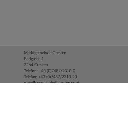
Marktgemeinde Gresten
Badgasse 1
3264 Gresten
Telefon:
+43 (0)7487/2310-0
Telefax:
+43 (0)7487/2310-20
e-mail:
gemeinde@gresten.gv.at
Parteienverkehr:
Montag bis Freitag: 08:00 – 12:00 Uhr
Freitag: 13:00 – 16:00 Uhr
Sprechstunden des Bürgermeisters:
Nach Voranmeldung unter:
07487/2310-0
Jeden Dienstag und Donnerstag von 14:30