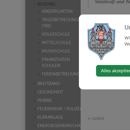
Stützkraft und 
BILDUNG
KINDERGARTEN
TAGESBETREUUNGSEINRICHTUNG
U
(TBE)
VOLKSSCHULE
Wi
MITTELSCHULE
Web
MUSIKSCHULE
FINANZDATEN
SCHULEN
Alles akzeptie
FERIENBETREUUNG
BREITBAND
GESUNDHEIT
PFARRE
FEUERWEHR / POLIZEI
KLÄRANLAGE
⇐ zurück
ENERGIEGEMEINSCHAFT