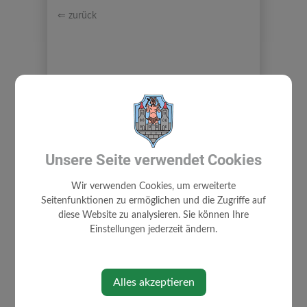
⇐ zurück
Unsere Seite verwendet Cookies
TOURISMUS & FREIZEIT
Wir verwenden Cookies, um erweiterte
AUSFLUGSZIELE
Seitenfunktionen zu ermöglichen und die Zugriffe auf
HISTORISCHER RUNDWEG GRESTEN
diese Website zu analysieren. Sie können Ihre
Einstellungen jederzeit ändern.
GASTSTÄTTEN - UNTERKÜNFTE
SAUNAOASE GRESTEN
FREIZEIT / SPORT / EINRICHTUNGEN
Alles akzeptieren
KULTUR