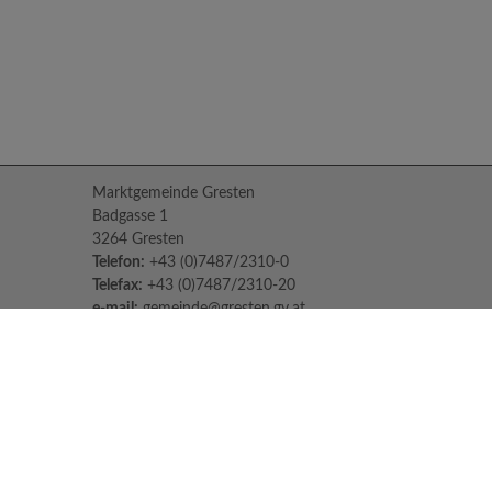
Marktgemeinde Gresten
Badgasse 1
3264 Gresten
Telefon:
+43 (0)7487/2310-0
Telefax:
+43 (0)7487/2310-20
e-mail:
gemeinde@gresten.gv.at
Parteienverkehr:
Montag bis Freitag: 08:00 – 12:00 Uhr
Freitag: 13:00 – 16:00 Uhr
Sprechstunden des Bürgermeisters:
Nach Voranmeldung unter:
07487/2310-0
Jeden Dienstag und Donnerstag von 14:30