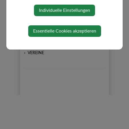
KULTURSCHMIEDE
Individuelle Einstellungen
SOMMERKULTUR
THEATERENSEMBLE
VEREIN KULTURSCHMIEDE
Essentielle Cookies akzeptieren
DOWNLOADS
MUSEUM
VEREINE