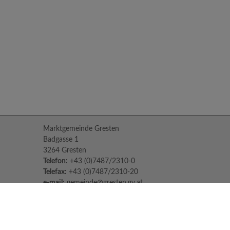
Marktgemeinde Gresten
Badgasse 1
3264 Gresten
Telefon:
+43 (0)7487/2310-0
Telefax:
+43 (0)7487/2310-20
e-mail:
gemeinde@gresten.gv.at
Parteienverkehr:
Montag bis Freitag: 08:00 – 12:00 Uhr
Freitag: 13:00 – 16:00 Uhr