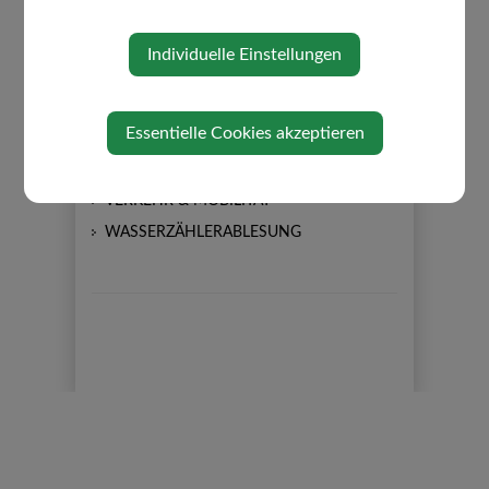
FÖRDERUNGEN
FORMULARE
Individuelle Einstellungen
LEBENSLAGEN
MÜLLABFUHR
Essentielle Cookies akzeptieren
NATUR IM GARTEN
PLAKATIERRICHTLINIEN
VERKEHR & MOBILITÄT
WASSERZÄHLERABLESUNG