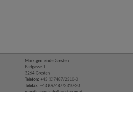
Marktgemeinde Gresten
Badgasse 1
3264 Gresten
Telefon:
+43 (0)7487/2310-0
Telefax:
+43 (0)7487/2310-20
e-mail:
gemeinde@gresten.gv.at
Parteienverkehr:
Montag bis Freitag: 08:00 – 12:00 Uhr
Freitag: 13:00 – 16:00 Uhr
Sprechstunden des Bürgermeisters:
Nach Voranmeldung unter:
07487/2310-0