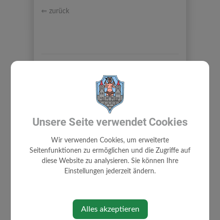
⇐ zurück
BÜRGERSERVICE
Unsere Seite verwendet Cookies
SPRECHZEITEN
Wir verwenden Cookies, um erweiterte
Seitenfunktionen zu ermöglichen und die Zugriffe auf
UNWETTER - ZIVILSCHUTZ
diese Website zu analysieren. Sie können Ihre
ABGABEN/GEBÜHREN
Einstellungen jederzeit ändern.
BAUEN/WOHNEN
BARRIEREFREIHEIT
Alles akzeptieren
FINANZ ONLINE