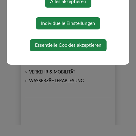
Alles akzeptieren
BARRIEREFREIHEIT
FINANZ ONLINE
FÖRDERUNGEN
Individuelle Einstellungen
FORMULARE
LEBENSLAGEN
Essentielle Cookies akzeptieren
MÜLLABFUHR
NATUR IM GARTEN
PLAKATIERRICHTLINIEN
VERKEHR & MOBILITÄT
WASSERZÄHLERABLESUNG