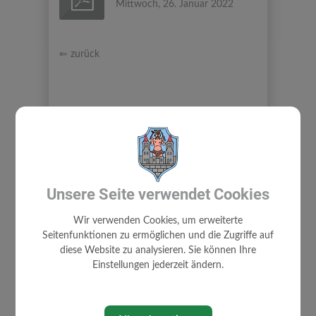
Mittwoch, 26. Januar 2022
⇐ zurück
Unsere Seite verwendet Cookies
BÜRGERSERVICE
Wir verwenden Cookies, um erweiterte
Seitenfunktionen zu ermöglichen und die Zugriffe auf
SPRECHZEITEN
diese Website zu analysieren. Sie können Ihre
UNWETTER - ZIVILSCHUTZ
Einstellungen jederzeit ändern.
ABGABEN/GEBÜHREN
BAUEN/WOHNEN