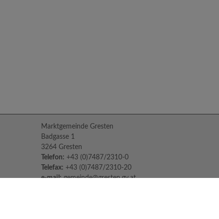
Marktgemeinde Gresten
Badgasse 1
3264 Gresten
Telefon:
+43 (0)7487/2310-0
Telefax:
+43 (0)7487/2310-20
e-mail:
gemeinde@gresten.gv.at
Parteienverkehr:
Montag bis Freitag: 08:00 – 12:00 Uhr
Freitag: 13:00 – 16:00 Uhr