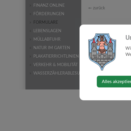
FINANZ ONLINE
⇐ zurück
FÖRDERUNGEN
FORMULARE
LEBENSLAGEN
U
MÜLLABFUHR
NATUR IM GARTEN
Wi
Web
PLAKATIERRICHTLINIEN
VERKEHR & MOBILITÄT
WASSERZÄHLERABLESUNG
Alles akzeptie