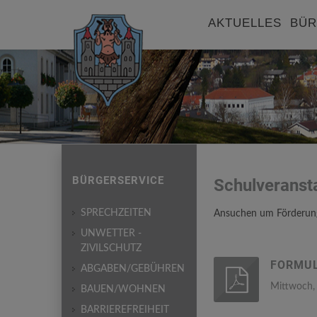
AKTUELLES
BÜR
BÜRGERSERVICE
Schulveranst
SPRECHZEITEN
Ansuchen um Förderung
UNWETTER -
ZIVILSCHUTZ
FORMUL
ABGABEN/GEBÜHREN
Mittwoch,
BAUEN/WOHNEN
BARRIEREFREIHEIT