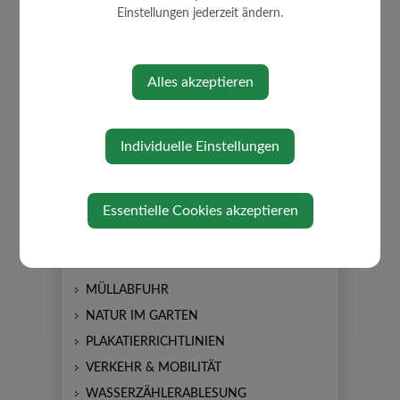
Einstellungen jederzeit ändern.
BÜRGERSERVICE
SPRECHZEITEN
Alles akzeptieren
UNWETTER - ZIVILSCHUTZ
ABGABEN/GEBÜHREN
BAUEN/WOHNEN
Individuelle Einstellungen
BARRIEREFREIHEIT
FINANZ ONLINE
Essentielle Cookies akzeptieren
FÖRDERUNGEN
FORMULARE
LEBENSLAGEN
MÜLLABFUHR
NATUR IM GARTEN
PLAKATIERRICHTLINIEN
VERKEHR & MOBILITÄT
WASSERZÄHLERABLESUNG