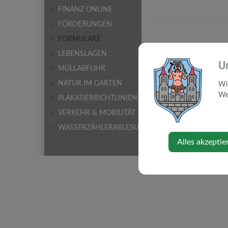
FINANZ ONLINE
FÖRDERUNGEN
FORMULARE
LEBENSLAGEN
U
MÜLLABFUHR
NATUR IM GARTEN
Wi
Web
PLAKATIERRICHTLINIEN
VERKEHR & MOBILITÄT
WASSERZÄHLERABLESUNG
Alles akzeptie