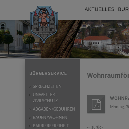
AKTUELLES
BÜR
BÜRGERSERVICE
Wohnraumför
SPRECHZEITEN
UNWETTER -
WOHNR
ZIVILSCHUTZ
Montag, 3
ABGABEN/GEBÜHREN
BAUEN/WOHNEN
BARRIEREFREIHEIT
⇐ zurück