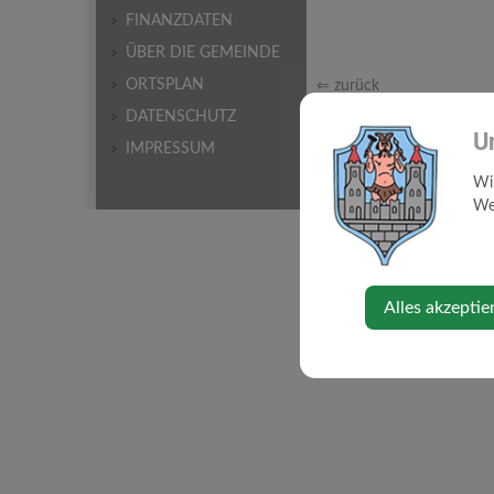
FINANZDATEN
ÜBER DIE GEMEINDE
ORTSPLAN
⇐ zurück
DATENSCHUTZ
U
IMPRESSUM
Wi
Web
Alles akzeptie