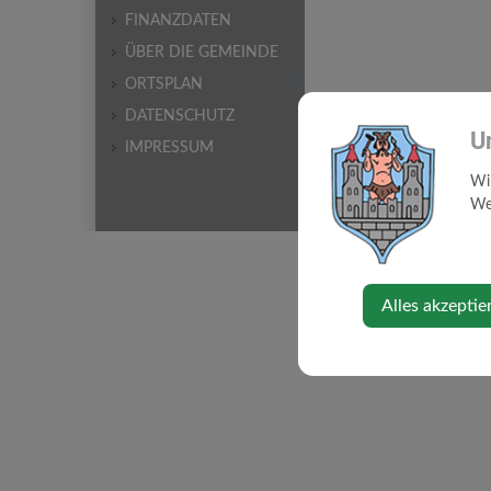
FINANZDATEN
ÜBER DIE GEMEINDE
ORTSPLAN
DATENSCHUTZ
⇐ zurück
U
IMPRESSUM
Wi
Web
Alles akzeptie