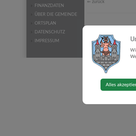
⇐ zurück
FINANZDATEN
ÜBER DIE GEMEINDE
ORTSPLAN
DATENSCHUTZ
U
IMPRESSUM
Wi
Web
Alles akzeptie