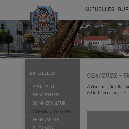
AKTUELLES
BÜR
AKTUELLES
02a/2022 - G
AMTSTAFEL
Abänderung örtl. Raum
& Dorferneuerung - Ei
NEUIGKEITEN
SOMMERKULTUR
GEMEINDEZEITUNG
FERIENSPIELE
BILDUNGS-