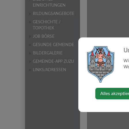
EINRICHTUNGEN
BILDUNGSANGEBOTE
GESCHICHTE /
TOPOTHEK
JOB BÖRSE
GESUNDE GEMEINDE
U
BILDERGALERIE
Wi
GEMEINDE-APP ZUZU
Web
LINKS/ADRESSEN
Alles akzeptie