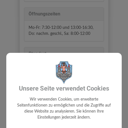
Öffnungszeiten
Mo-Fr: 7:30-12:00 und 13:00-16:30,
Do: nachm. geschl., Sa: 8:00-12:00
Standort
Bahnhofstraße 10
3264 Gresten
Auf Google Maps anzeigen
Unsere Seite verwendet Cookies
Wir verwenden Cookies, um erweiterte
Seitenfunktionen zu ermöglichen und die Zugriffe auf
diese Website zu analysieren. Sie können Ihre
Einstellungen jederzeit ändern.