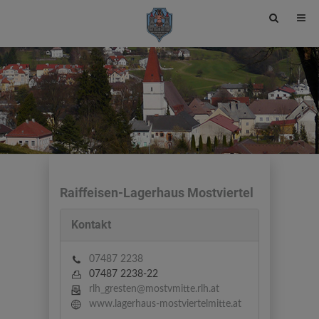
Site
search
toggle
Raiffeisen-Lagerhaus Mostviertel
Kontakt
07487 2238
07487 2238-22
rlh_gresten@mostvmitte.rlh.at
www.lagerhaus-mostviertelmitte.at