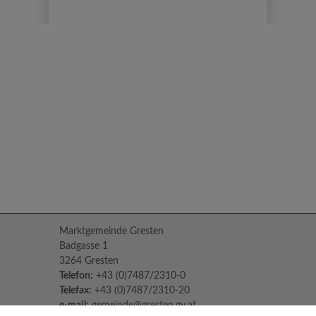
Marktgemeinde Gresten
Badgasse 1
3264 Gresten
Telefon:
+43 (0)7487/2310-0
Telefax:
+43 (0)7487/2310-20
e-mail:
gemeinde@gresten.gv.at