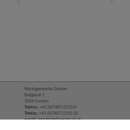
Marktgemeinde Gresten
Badgasse 1
3264 Gresten
Telefon:
+43 (0)7487/2310-0
Telefax:
+43 (0)7487/2310-20
e-mail:
gemeinde@gresten.gv.at
Parteienverkehr: