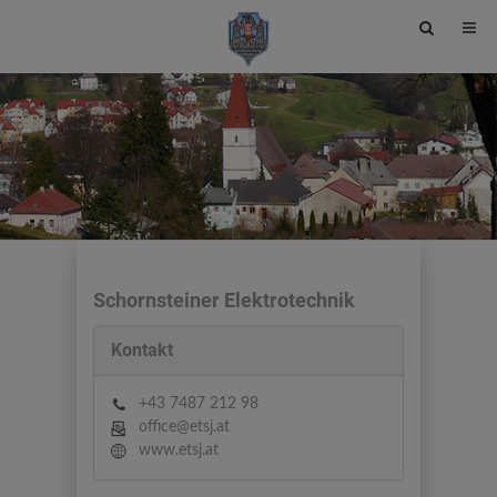
Site
search
toggle
Schornsteiner Elektrotechnik
Kontakt
+43 7487 212 98
office@etsj.at
www.etsj.at