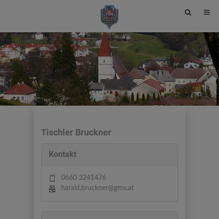
Site
search
toggle
Tischler Bruckner
Kontakt
0660 3241476
harald.bruckner@gmx.at