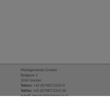
Marktgemeinde Gresten
Badgasse 1
3264 Gresten
Telefon:
+43 (0)7487/2310-0
Telefax:
+43 (0)7487/2310-20
e-mail:
gemeinde@gresten.gv.at
Parteienverkehr:
Montag bis Freitag: 08:00 – 12:00 Uhr