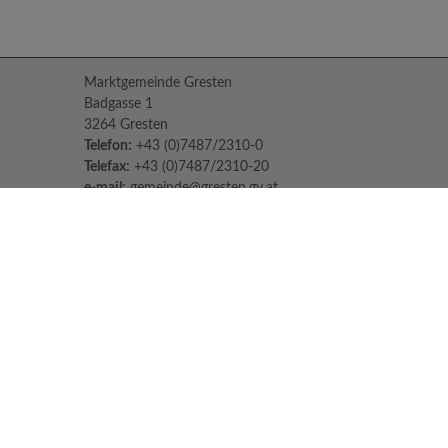
Marktgemeinde Gresten
Badgasse 1
3264 Gresten
Telefon:
+43 (0)7487/2310-0
Telefax:
+43 (0)7487/2310-20
e-mail:
gemeinde@gresten.gv.at
Parteienverkehr:
Montag bis Freitag: 08:00 – 12:00 Uhr
Freitag: 13:00 – 16:00 Uhr
Sprechstunden des Bürgermeisters:
Nach Voranmeldung unter:
07487/2310-0
Jeden Dienstag und Donnerstag von 14:30
Uhr - 16:30 Uhr
Impressum
Datenschutzerklärung
© 2026 Marktgemeinde Gresten |
CMS