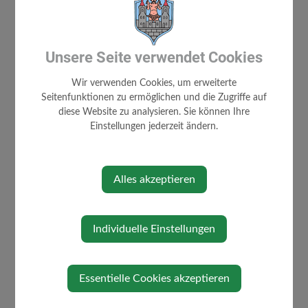
GEMEINDE
Unsere Seite verwendet Cookies
AMTSSIGNATUR
GEMEINDERAT
Wir verwenden Cookies, um erweiterte
Seitenfunktionen zu ermöglichen und die Zugriffe auf
MITARBEITER
diese Website zu analysieren. Sie können Ihre
WAHLEN
Einstellungen jederzeit ändern.
GEMEINDE- EINRICHTUNGEN
BILDUNG
KINDERGARTEN
Alles akzeptieren
TAGESBETREUUNGSEINRICHTUNG
(TBE)
Individuelle Einstellungen
VOLKSSCHULE
MITTELSCHULE
MUSIKSCHULE
Essentielle Cookies akzeptieren
FINANZDATEN SCHULEN