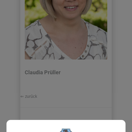
Claudia Prüller
⇐ zurück