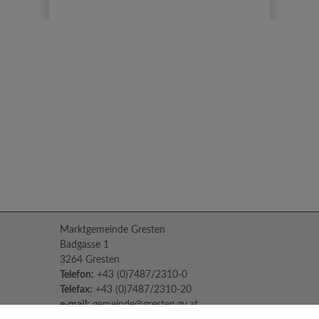
Marktgemeinde Gresten
Badgasse 1
3264 Gresten
Telefon:
+43 (0)7487/2310-0
Telefax:
+43 (0)7487/2310-20
e-mail:
gemeinde@gresten.gv.at