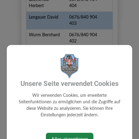
Herbert
404
Lengauer David
0676/840 904
403
Wurm Bernhard
0676/840 904
402
⇐ zurück
Unsere Seite verwendet Cookies
Wir verwenden Cookies, um erweiterte
Seitenfunktionen zu ermöglichen und die Zugriffe auf
diese Website zu analysieren. Sie können Ihre
Einstellungen jederzeit ändern.
GEMEINDE
AMTSSIGNATUR
Alles akzeptieren