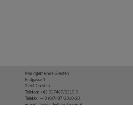
Marktgemeinde Gresten
Badgasse 1
3264 Gresten
Telefon:
+43 (0)7487/2310-0
Telefax:
+43 (0)7487/2310-20
e-mail:
gemeinde@gresten.gv.at
Parteienverkehr:
Montag bis Freitag: 08:00 – 12:00 Uhr
Freitag: 13:00 – 16:00 Uhr