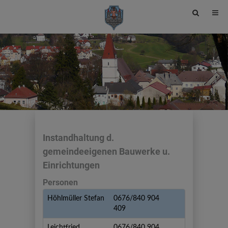
Site
search
toggle
Instandhaltung d.
gemeindeeigenen Bauwerke u.
Einrichtungen
Personen
Höhlmüller Stefan
0676/840 904
409
Leichtfried
0676/840 904