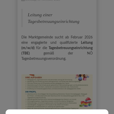
Leitung einer
Tagesbetreuungseinrichtung
Die Marktgemeinde sucht ab Februar 2026
eine engagierte und qualifizierte
Leitung
(m/w/d)
für die
Tagesbetreuungseinrichtung
(TBE)
gemäß der NÖ
Tagesbetreuungsverordnung.