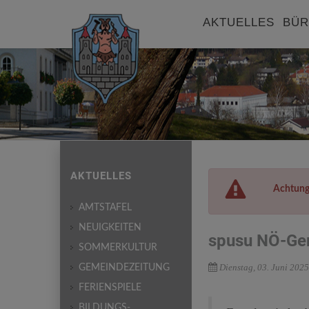
AKTUELLES
BÜR
AKTUELLES
Achtung
AMTSTAFEL
NEUIGKEITEN
spusu NÖ-Ge
SOMMERKULTUR
Dienstag, 03. Juni 2025
GEMEINDEZEITUNG
FERIENSPIELE
BILDUNGS-