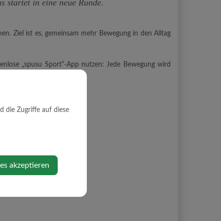
s startet in eine neue Runde.
men. Ziel ist es, gemeinsam mehr Bewegung in den Alltag
ostenlose „spusu Sport“-App nutzen: Jede Bewegung wird
.at
möglich!
die Zugriffe auf diese
ies akzeptieren