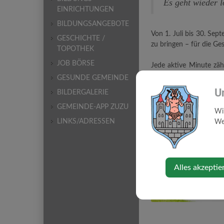
Es geht wieder l
EINRICHTUNGEN
BILDUNGSANGEBOTE
Von 1. Juli bis 30. Se
GESCHICHTE /
zu bringen – für die G
TOPOTHEK
JOB BÖRSE
Jede aktive Minute zäh
automatisch der eigene
GESUNDE GEMEINDE
U
BILDERGALERIE
Die Anmeldung ist ab Mo
GEMEINDE-APP ZUZU
Wi
LINKS/ADRESSEN
Web
Alles akzeptie