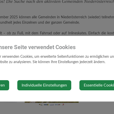
os! Die Suche nach den aktivsten Gemeinden Niederösterreich
ptember 2025 können alle Gemeinden in Niederösterreich (wieder) teilneh
esundheit jedes Einzelnen und der ganzen Gemeinde.
lt – ob zu Fuß, mit dem Fahrrad oder auf Inlineskates. Einfach die k
n Gemeinde gutgeschrieben.
nsere Seite verwendet Cookies
ntag, 9. Juni 2025 direkt in der App oder online unter
www.noechallenge
r verwenden Cookies, um erweiterte Seitenfunktionen zu ermöglichen und 
site zu analysieren. Sie können Ihre Einstellungen jederzeit ändern.
ren
Individuelle Einstellungen
Essentielle Cook