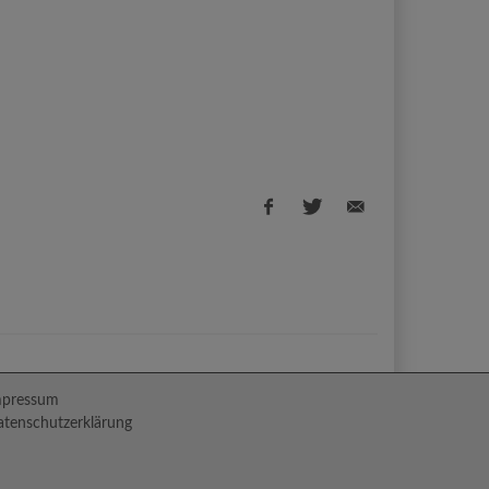
Facebook
Twitter
E-
share
share
Mail
share
mpressum
tenschutzerklärung