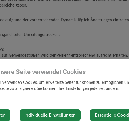
nbereiche geben.
dass aufgrund der vorherrschenden Dynamik täglich Änderungen eintrete
eingerichteten Umleitungsstrecken.
n:
n auf Gemeindestraßen wird der Verkehr entsprechend aufrecht erhalten.
otwendig sind, stellen Umleitungen die Zu- u. Abfahrt zu den betroffenen
g sowie das vermehrte Aufkommen von Schlaglöchern so gering wie
nsere Seite verwendet Cookies
orisch geschlossen.
r verwenden Cookies, um erweiterte Seitenfunktionen zu ermöglichen und 
eiteren darauf hinweisen, dass es im Zuge der umfangreichen Bauarbei
site zu analysieren. Sie können Ihre Einstellungen jederzeit ändern.
a. Baustellenlärm, Staubbelästigung aber auch die Einschränkung bei der
 hat für die Abholung der Mülltonnen selbst Sorge zu tragen.
, dass die Mülltonnen am Abholtag für die Müllabfuhr zugänglich ist.
ren
Individuelle Einstellungen
Essentielle Cook
ken wir Ihnen im Voraus!