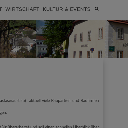
Site
T
WIRTSCHAFT
KULTUR & EVENTS
search
toggle
asfaserausbau) aktuell viele Baupartien und Baufirmen
gen.
ßig überarbeitet und soll einen schnellen Überblick über