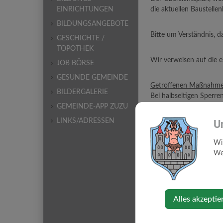
EINRICHTUNGEN
die aktuellen Baustelle
BILDUNGSANGEBOTE
Bitte um Verständnis, 
GESCHICHTE /
TOPOTHEK
Wir verweisen auf die 
JOB BÖRSE
GESUNDE GEMEINDE
Getroffenen Maßnahme
BILDERGALERIE
Bei halbseitigen Sperre
GEMEINDE-APP ZUZU
Insofern Totalsperren n
Um die Staubbelastun
LINKS/ADRESSEN
U
Recyclingasphalt provis
Wi
Wir möchten Sie des W
Web
kann. Dies beinhaltet u
Hinweis: Jeder Haushalt
Stellen Sie daher sicher
Alles akzeptie
Für Ihr Verständnis dan