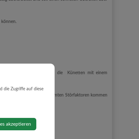
n können.
 Gebäuden sicher.
 möglich zu halten, werden die Künetten mit einem
die Zugriffe auf diese
ten möglicherweise zu bestimmten Störfaktoren kommen
 Müllentsorgung.
ies akzeptieren