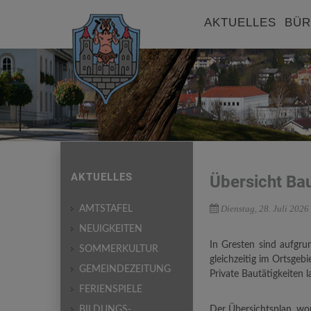
AKTUELLES
BÜR
AKTUELLES
Übersicht Bau
Dienstag, 28. Juli 2026
AMTSTAFEL
NEUIGKEITEN
In Gresten sind aufgru
SOMMERKULTUR
gleichzeitig im Ortsgebi
GEMEINDEZEITUNG
Private Bautätigkeiten 
FERIENSPIELE
BILDUNGS-
Der Übersichtsplan, wor