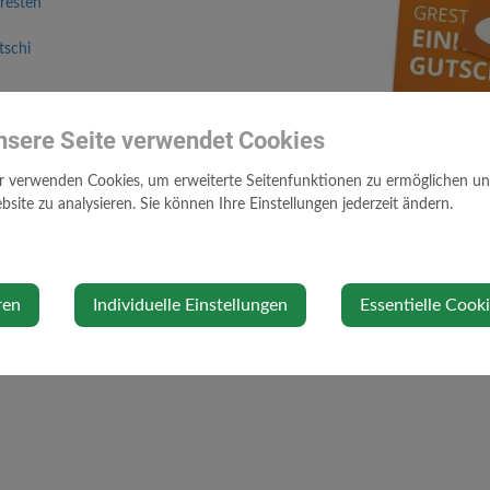
Gresten
tschi
 von
10€
und
20€
!
nsere Seite verwendet Cookies
 Betrieben der GWG
!
r verwenden Cookies, um erweiterte Seitenfunktionen zu ermöglichen und 
site zu analysieren. Sie können Ihre Einstellungen jederzeit ändern.
ren
Individuelle Einstellungen
Essentielle Cook
TRIEBE
IMMOBILIENSUCHE