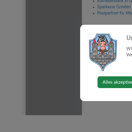
Raiffeisenbank in 
Sparkasse Gresten
Postpartner Fa. Ma
Erhältlich im Wert
U
Einlösbar in
allen
Wi
Web
Alles akzeptie
GRESTNER BE