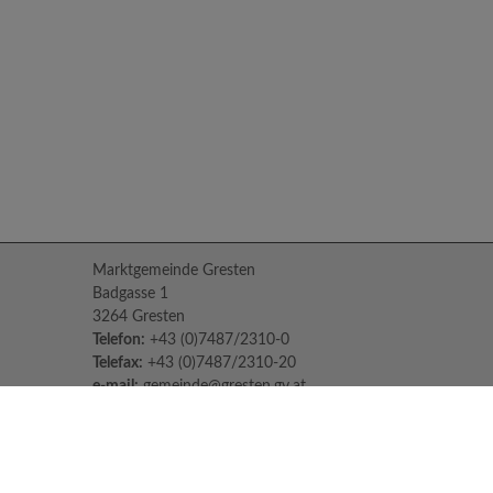
Marktgemeinde Gresten
Badgasse 1
3264 Gresten
Telefon:
+43 (0)7487/2310-0
Telefax:
+43 (0)7487/2310-20
e-mail:
gemeinde@gresten.gv.at
Parteienverkehr:
Montag bis Freitag: 08:00 – 12:00 Uhr
Freitag: 13:00 – 16:00 Uhr